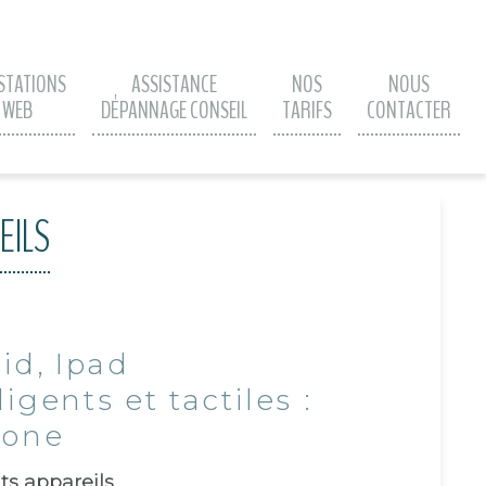
STATIONS
ASSISTANCE
NOS
NOUS
WEB
DÉPANNAGE CONSEIL
TARIFS
CONTACTER
EILS
id, Ipad
igents et tactiles :
hone
nts appareils