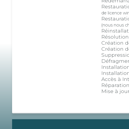
Redémarrag
Restaurati
de licence wi
Restaurati
(nous nous ch
Réinstallat
Résolution
Création 
Création d
Suppressi
Défragmen
Installati
Installatio
Accès à In
Réparation
Mise à jour