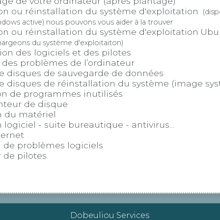
e de votre ordinateur (après plantage)
on ou réinstallation du système d'exploitation
(disp
ndows active) nous pouvons vous aider à la trouver
on ou réinstallation du système d'exploitation
Ubu
argeons du système d'exploitaiton)
ion des logiciels et des pilotes
 des problèmes de l’ordinateur
de disques de sauvegarde de données
e disques de réinstallation du système (image sy
on de programmes inutilisés
teur de disque
on du matériel
n logiciel - suite bureautique - antivirus...
ternet
 de problèmes logiciels
 de pilotes
Dobeuliou Services