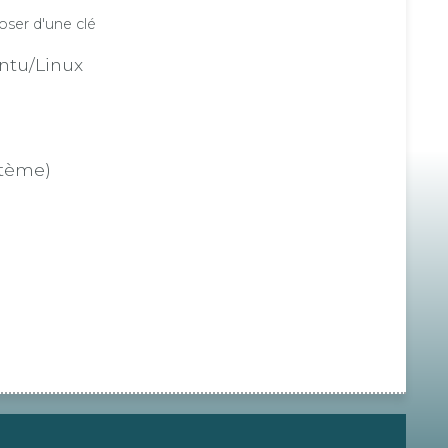
oser d'une clé
ntu/Linux
stème)