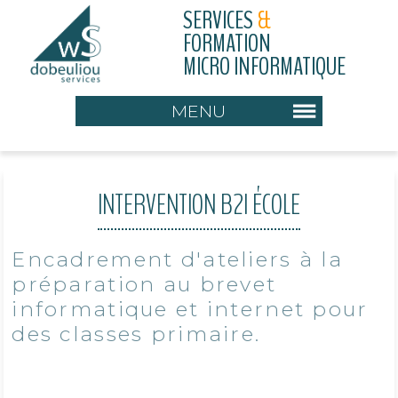
SERVICES
&
FORMATION
MICRO INFORMATIQUE
MENU
INTERVENTION B2I ÉCOLE
Encadrement d'ateliers à la
préparation au brevet
informatique et internet pour
des classes primaire.